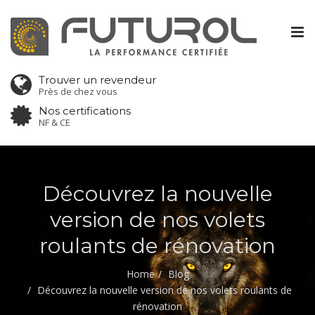
Tog
nav
Trouver un revendeur
Près de chez vous
Nos certifications
NF & CE
Découvrez la nouvelle
version de nos volets
roulants de rénovation
Home
Blog
Découvrez la nouvelle version de nos volets roulants de
rénovation