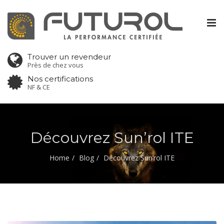
Tog
nav
Trouver un revendeur
Près de chez vous
Nos certifications
NF & CE
Découvrez Sun’rol ITE
Home
Blog
Découvrez Sun’rol ITE