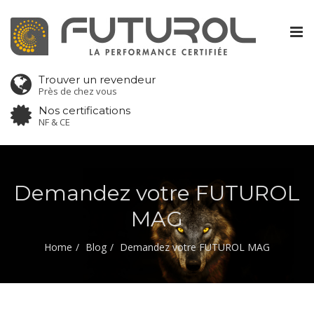
Tog
nav
Trouver un revendeur
Près de chez vous
Nos certifications
NF & CE
Demandez votre FUTUROL
MAG
Home
Blog
Demandez votre FUTUROL MAG