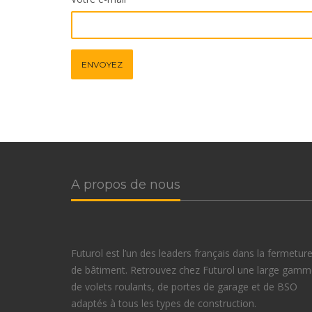
A propos de nous
Futurol est l’un des leaders français dans la fermetur
de bâtiment. Retrouvez chez Futurol une large gam
de volets roulants, de portes de garage et de BSO
adaptés à tous les types de construction.