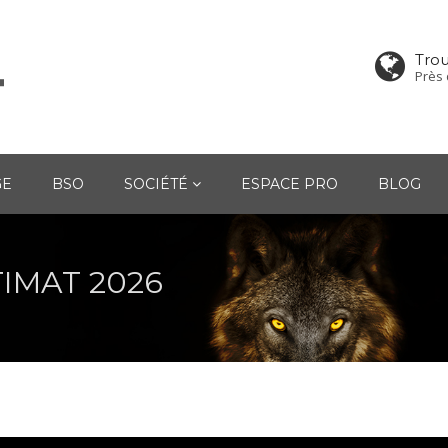
Tro
Près 
GE
BSO
SOCIÉTÉ
ESPACE PRO
BLOG
TIMAT 2026