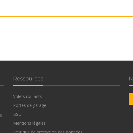
Ressources
N
Volets roulants
Portes de garage
e
BSO
me
Mentions légales
Politique de protection des données