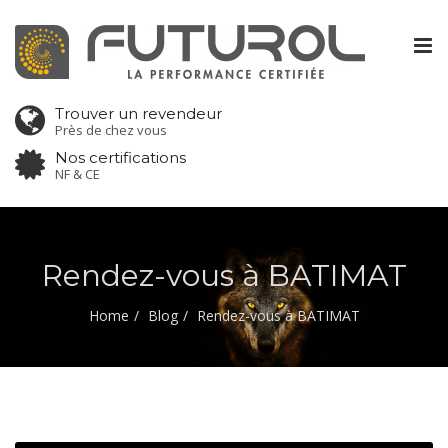
Tog
nav
Trouver un revendeur
Près de chez vous
Nos certifications
NF & CE
Rendez-vous à BATIMAT
Home
Blog
Rendez-vous à BATIMAT