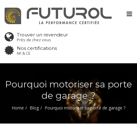
Tog
nav
Trouver un revendeur
Près de chez vous
Nos certifications
NF & CE
Pourquoi motoriser sa porte
de garage ?
Home
Blog
Pourquoi motoriser sa porte de garage ?