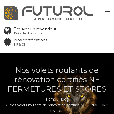
Tog
nav
Trouver un revendeur
Près de chez vous
Nos certifications
NF & CE
Nos volets roulants de
rénovation certifiés NF
FERMETURES ET STORES
Home
Blog
Nos volets roulants de rénovation certifiés NF FERMETURES
ET STORES