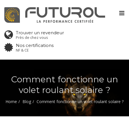
Tog
nav
Trouver un revendeur
Près de chez vous
Nos certifications
NF & CE
Comment fonctionne un
volet roulant solaire ?
Home
Blog
Comment fonctionne un volet roulant solaire ?