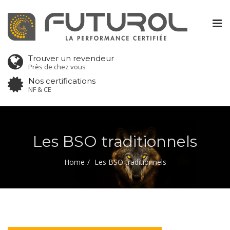
Tog
nav
Trouver un revendeur
Près de chez vous
Nos certifications
NF & CE
Les BSO traditionnels
Home
Les BSO traditionnels