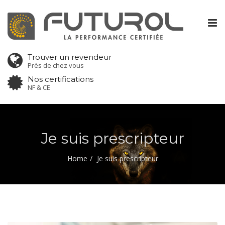
Tog
nav
Trouver un revendeur
Près de chez vous
Nos certifications
NF & CE
Je suis prescripteur
Home
Je suis prescripteur