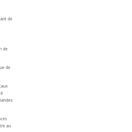
tant de
in de
nue de
 taux
té
mmandes
nces
tre au