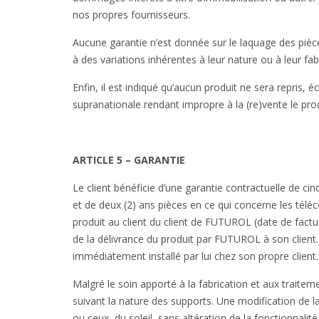
nos propres fournisseurs.
Aucune garantie n’est donnée sur le laquage des piè
à des variations inhérentes à leur nature ou à leur fab
Enfin, il est indiqué qu’aucun produit ne sera repris
supranationale rendant impropre à la (re)vente le produ
ARTICLE 5 – GARANTIE
Le client bénéficie d’une garantie contractuelle de ci
et de deux (2) ans pièces en ce qui concerne les télé
produit au client du client de FUTUROL (date de facture
de la délivrance du produit par FUTUROL à son client. 
immédiatement installé par lui chez son propre client.
Malgré le soin apporté à la fabrication et aux traite
suivant la nature des supports. Une modification de l
ou ceux du soleil, sans altération de la fonctionnalit