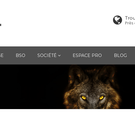
Tro
Près 
GE
BSO
SOCIÉTÉ
ESPACE PRO
BLOG