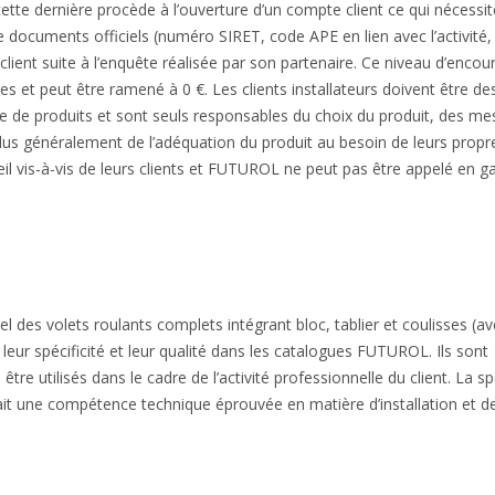
e dernière procède à l’ouverture d’un compte client ce qui nécessit
e documents officiels (numéro SIRET, code APE en lien avec l’activité,
ent suite à l’enquête réalisée par son partenaire. Ce niveau d’encou
 et peut être ramené à 0 €. Les clients installateurs doivent être de
ype de produits et sont seuls responsables du choix du produit, des me
us généralement de l’adéquation du produit au besoin de leurs propr
seil vis-à-vis de leurs clients et FUTUROL ne peut pas être appelé en ga
 des volets roulants complets intégrant bloc, tablier et coulisses (a
leur spécificité et leur qualité dans les catalogues FUTUROL. Ils sont
re utilisés dans le cadre de l’activité professionnelle du client. La spé
nt ait une compétence technique éprouvée en matière d’installation et 