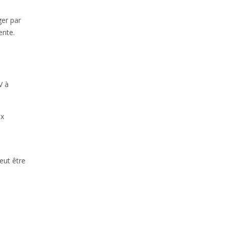
ger par
ente.
V à
ux
eut être