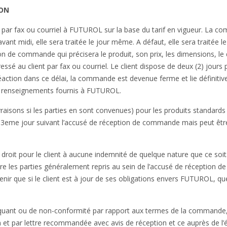
ION
par fax ou courriel à FUTUROL sur la base du tarif en vigueur. La 
vant midi, elle sera traitée le jour même. A défaut, elle sera traitée le
 de commande qui précisera le produit, son prix, les dimensions, le 
ssé au client par fax ou courriel. Le client dispose de deux (2) jours 
 réaction dans ce délai, la commande est devenue ferme et lie définiti
es renseignements fournis à FUTUROL.
vraisons si les parties en sont convenues) pour les produits standards
 3eme jour suivant l’accusé de réception de commande mais peut êtr
 droit pour le client à aucune indemnité de quelque nature que ce soit
tre les parties généralement repris au sein de l’accusé de réception de
enir que si le client est à jour de ses obligations envers FUTUROL, qu
quant ou de non-conformité par rapport aux termes de la commande,
son et par lettre recommandée avec avis de réception et ce auprès de l’