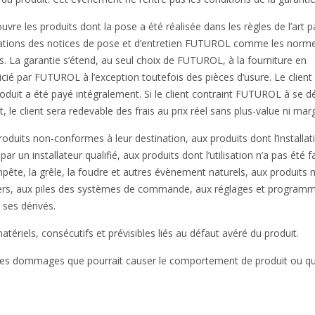
ouvre les produits dont la pose a été réalisée dans les règles de l’art p
ndations des notices de pose et d’entretien FUTUROL comme les norm
. La garantie s’étend, au seul choix de FUTUROL, à la fourniture en
cié par FUTUROL à l’exception toutefois des pièces d’usure. Le client
produit a été payé intégralement. Si le client contraint FUTUROL à se d
, le client sera redevable des frais au prix réel sans plus-value ni mar
roduits non-conformes à leur destination, aux produits dont l’installat
par un installateur qualifié, aux produits dont l’utilisation n’a pas été f
mpête, la grêle, la foudre et autres évènement naturels, aux produits 
es tiers, aux piles des systèmes de commande, aux réglages et program
ses dérivés.
riels, consécutifs et prévisibles liés au défaut avéré du produit.
le des dommages que pourrait causer le comportement de produit ou q