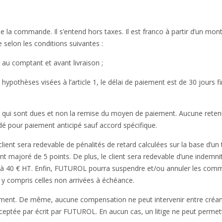
e la commande. Il s’entend hors taxes. Il est franco à partir d’un mon
elon les conditions suivantes :
 au comptant et avant livraison ;
u hypothèses visées à l’article 1, le délai de paiement est de 30 jours f
qui sont dues et non la remise du moyen de paiement. Aucune rete
dé pour paiement anticipé sauf accord spécifique.
ient sera redevable de pénalités de retard calculées sur la base d’un
 étant majoré de 5 points. De plus, le client sera redevable d’une indemni
ale à 40 € HT. Enfin, FUTUROL pourra suspendre et/ou annuler les co
y compris celles non arrivées à échéance.
iement. De même, aucune compensation ne peut intervenir entre créa
cceptée par écrit par FUTUROL. En aucun cas, un litige ne peut permet