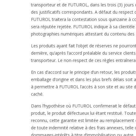
transporteur et de FUTUROL, dans les trois (3) jours
des justificatifs correspondants. A défaut du respect
FUTUROL traitera la contestation sous quinzaine à co
sera réputée rejetée. FUTUROL indique à sa clientèle
photographies numériques attestant du contenu des c
Les produits ayant fait l’objet de réserves ne pour
dernière, qu’après l’accord préalable du service clients
transporteur. Le non-respect de ces règles entraînera 
En cas d’accord sur le principe d’un retour, les produi
emballage d’origine et dans les plus brefs délais soit a
à permettre à FUTUROL l’accès à son site et au site d
caché.
Dans l’hypothèse où FUTUROL confirmerait le défaut d
produit, le produit défectueux lui étant restitué. Tou
reconnu, cette garantie est limitée au remplacement o
de toute indemnité relative à des frais annexes, tell
dommages-intérêts à titre d’immobilisation ou autre.