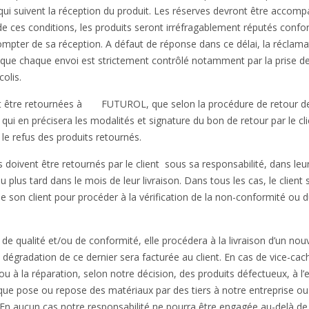
 qui suivent la réception du produit. Les réserves devront être accom
 de ces conditions, les produits seront irréfragablement réputés confo
mpter de sa réception. A défaut de réponse dans ce délai, la réclama
 que chaque envoi est strictement contrôlé notamment par la prise d
olis.
ront être retournées à FUTUROL, que selon la procédure de retour d
 qui en précisera les modalités et signature du bon de retour par le cli
le refus des produits retournés.
ts doivent être retournés par le client sous sa responsabilité, dans leur
u plus tard dans le mois de leur livraison. Dans tous les cas, le client
e son client pour procéder à la vérification de la non-conformité ou d
e qualité et/ou de conformité, elle procédera à la livraison d’un no
te dégradation de ce dernier sera facturée au client. En cas de vice-cac
u à la réparation, selon notre décision, des produits défectueux, à l’
e que pose ou repose des matériaux par des tiers à notre entreprise ou
 En aucun cas notre responsabilité ne pourra être engagée au-delà de 