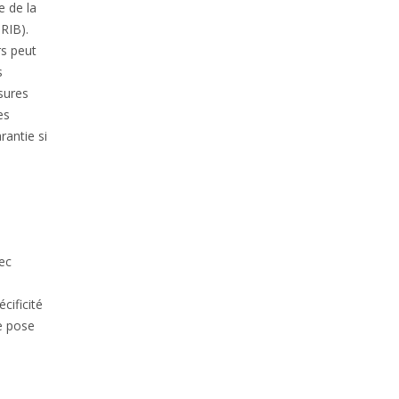
e de la
 RIB).
rs peut
s
sures
es
rantie si
vec
cificité
de pose