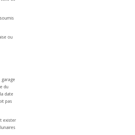
 soumis
aise ou
e garage
ce du
 la date
oit pas
t exister
lunaires
.