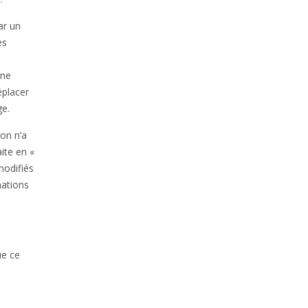
ar un
es
 ne
éplacer
ge.
ion n’a
aite en «
modifiés
mations
ue ce