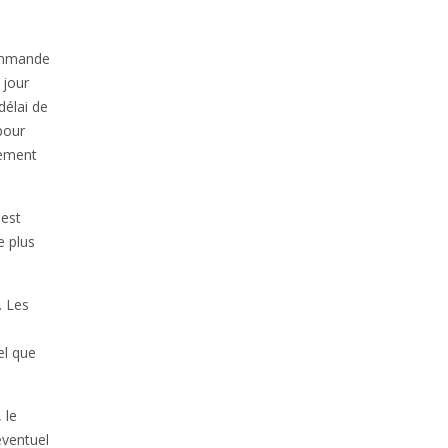
commande
 jour
délai de
pour
vement
 est
e plus
. Les
el que
 le
éventuel