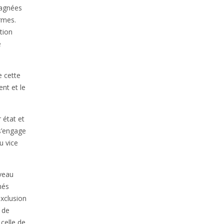
pagnées
rmes.
tion
e
e cette
ent et le
 état et
 s’engage
u vice
uveau
hés
exclusion
 de
celle de